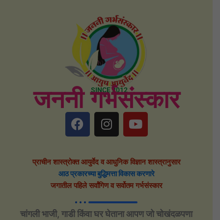
SINCE 2012
जननी गर्भसंस्कार
F
I
Y
a
n
o
c
s
u
e
t
t
प्राचीन शास्त्रोक्त आयुर्वेद व आधुनिक विज्ञान शास्त्रानुसार
b
a
u
आठ प्रकारच्या बुद्धिमत्ता विकास करणारे
o
g
b
जगातील पहिले सर्वांगिण व सर्वोतम गर्भसंस्कार
o
r
e
k
a
m
चांगली भाजी, गाडी किंवा घर घेताना आपण जो चोखंदळपणा