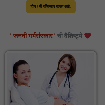
होय ! मी रजिस्टर करत आहे.
' जननी गर्भसंस्कार '
ची वैशिष्ट्ये