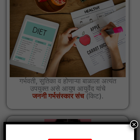
गर्भवती, सुतिका व होणाऱ्या बाळाला अत्यंत
उपयुक्त असे आयुष आयुर्वेद यांचे
जननी गर्भसंस्कार संच
(किट).
×