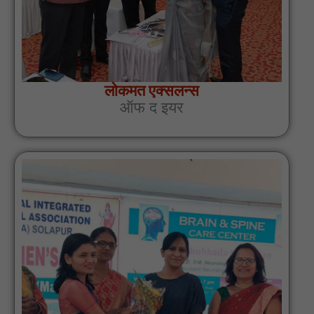
लोकमत एक्सलन्स
ऑफ द इयर