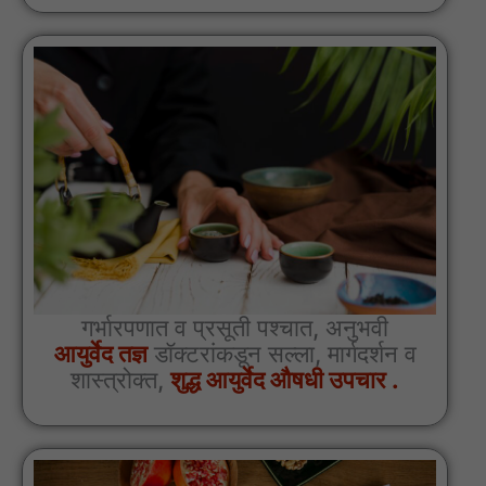
गर्भारपणात व प्रसूती पश्चात, अनुभवी
आयुर्वेद तज्ञ
डॉक्टरांकडून सल्ला, मार्गदर्शन व
शास्त्रोक्त,
शुद्ध आयुर्वेद औषधी उपचार .