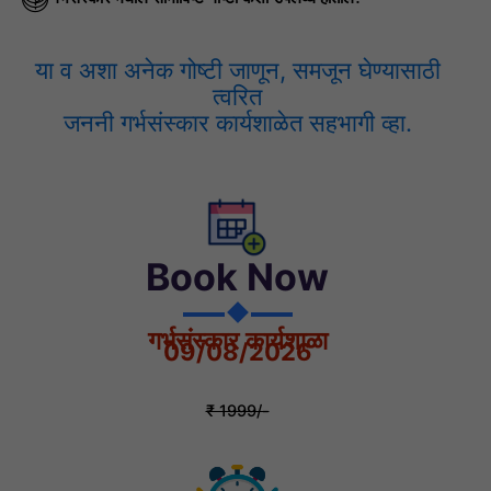
या व अशा अनेक गोष्टी जाणून, समजून घेण्यासाठी
त्वरित
जननी गर्भसंस्कार कार्यशाळेत सह‌भागी व्हा.
Book Now
गर्भसंस्कार कार्यशाळा
09/08/2026
₹ 1999/-